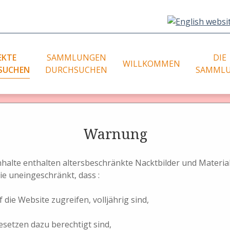
EKTE
SAMMLUNGEN
DIE
WILLKOMMEN
SUCHEN
DURCHSUCHEN
SAMML
age à Jules Richard
te durchsuchen (1 
Städtefotos
Warnung
graphische
ellungstechniken (2D)
Landschaftsfotos
eoaufnahmetechniken –
Genrefotos
Inhalte enthalten altersbeschränkte Nacktbilder und Materi
eokameras
Aktfotos - Nudes
ie uneingeschränkt, dass :
tellungsform der Stereotechnik
Aktfotos - Nudes (2D)
OBJEKTE SUCHEN
 aller Weltausstellungen
 die Website zugreifen, volljährig sind,
esetzen dazu berechtigt sind,