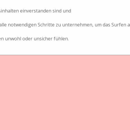
sinhalten einverstanden sind und
nd, alle notwendigen Schritte zu unternehmen, um das Surfen
Physical Object
en unwohl oder unsicher fühlen.
Glasplattenwechselmagazin
Handkamera
Monobloc Plattenmagazin 6
x 13 cm , Victor Liebe
Constructeur
Showing 1 to 1 of 1 result