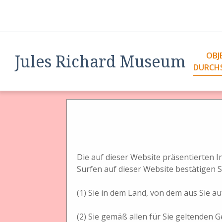
OBJ
Jules Richard Museum
DURCH
Homm
Objek
Foto
Darst
Ster
Die auf dieser Website präsentierten 
Ster
Surfen auf dieser Website bestätigen S
Dars
ALLE DURCHSUCHEN
NACH SCHLAGWÖRTERN DURCHSUCHEN
Liste
(1) Sie in dem Land, von dem aus Sie auf
(2) Sie gemäß allen für Sie geltenden G