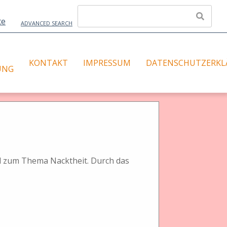
ADVANCED SEARCH
KONTAKT
IMPRESSUM
DATENSCHUTZERKL
UNG
total)
al zum Thema Nacktheit. Durch das
Schlagwörter: Glasplattenwechselmagazin
Sortieren nach:
Titel
Urheber
hinzugefügt am