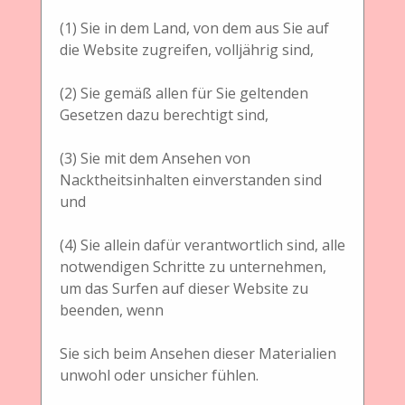
Sortieren nach:
Titel
Urheber
hinzugefügt am
(1) Sie in dem Land, von dem aus Sie auf
die Website zugreifen, volljährig sind,
(2) Sie gemäß allen für Sie geltenden
Gesetzen dazu berechtigt sind,
Physical Object
Kleinbildfilmkamera
Schneidegerät
(3) Sie mit dem Ansehen von
Meopta - Stereomat 35 Schneidegerät
Nacktheitsinhalten einverstanden sind
und
(4) Sie allein dafür verantwortlich sind, alle
notwendigen Schritte zu unternehmen,
Physical Object
Schneidegerät
um das Surfen auf dieser Website zu
Découpeuse, elektr. Beleuchtet, mit
beenden, wenn
Originalverpackung
Sie sich beim Ansehen dieser Materialien
unwohl oder unsicher fühlen.