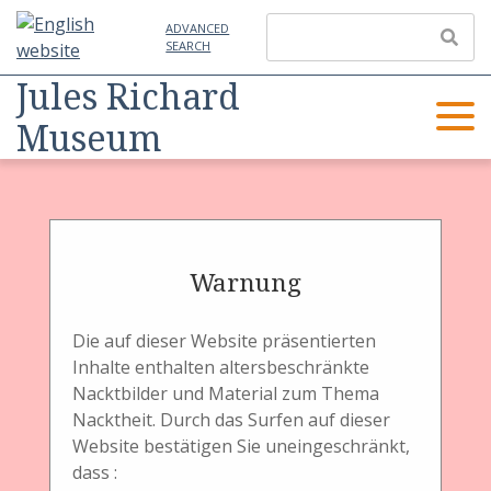
ADVANCED
SEARCH
Jules Richard
Museum
Objekte durchsuchen
(2 total)
Warnung
Die auf dieser Website präsentierten
Inhalte enthalten altersbeschränkte
ALLE
NACH SCHLAGWÖRTERN
OBJEKTE
Nacktbilder und Material zum Thema
DURCHSUCHEN
DURCHSUCHEN
SUCHEN
Nacktheit. Durch das Surfen auf dieser
Schlagwörter: Schneidegerät
Website bestätigen Sie uneingeschränkt,
dass :