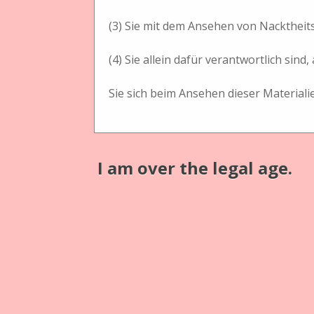
Doppelplattenträger, die nach Festlegung des Motivs
(3) Sie mit dem Ansehen von Nacktheit
George Hare, H. J. Redding and Gyles, Thomas Ottewill
Manchester und London Stereoscopic Company, später 
(4) Sie allein dafür verantwortlich si
wurden aus Mahagoniholz gefertigt, waren zusammenfalt
Sliding Box für Nassplatten, wohl die erste Stereobox 
Sie sich beim Ansehen dieser Materiali
Einige der Stereokameras wurden mit einer Frontplatte
Panoramaaufnahmen gefertigt werden konnten. Dieses Pr
ins Aufnahmezentrum gedreht wurde oder die Optiken s
I am over the legal age.
Kodak baute später um 1885 die No. 5 Folding Improved
brachte die Eastmann Kodak Co, No. 2 Stereo-Kodak. ein
von 1902 bis 1903 gebaute Blair Stereo Weno in die Fi
Jules Richard konstruierte 1894 die erste wirklich hand
Formatgrößen, Platten- und Rollfilmkameras den europä
später das Idealformat 60 x 130 mm. Zwischen 1893 bi
und vier verschiedenen Rollfilmansätzen.