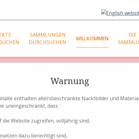
EKTE
SAMMLUNGEN
DIE
WILLKOMMEN
SUCHEN
DURCHSUCHEN
SAMML
age à Jules Richard
tereoaufnahmetechniken – Stereokameras
Städtefotos
Warnung
graphische
ellungstechniken (2D)
Landschaftsfotos
ahmetechniken – St
eoaufnahmetechniken –
Genrefotos
Inhalte enthalten altersbeschränkte Nacktbilder und Materi
eokameras
Aktfotos - Nudes
ie uneingeschränkt, dass :
tellungsform der Stereotechnik
Aktfotos - Nudes (2D)
 aller Weltausstellungen
 die Website zugreifen, volljährig sind,
urden in dem Moment möglich, als es den Linsenherstellern 
esetzen dazu berechtigt sind,
 großformatige Fieldcameras für Nass- und später für Trock