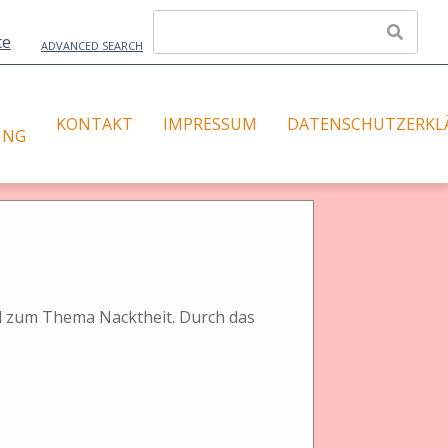
ADVANCED SEARCH
KONTAKT
IMPRESSUM
DATENSCHUTZERKL
UNG
ereokameras
al zum Thema Nacktheit. Durch das
gelang, zwei vollkommen identische Linsen zu schleifen
en-platten, zu ihnen gehörten meist drei bis fünf