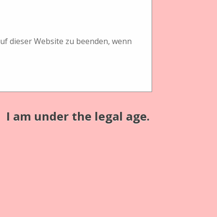
Große und frühe Londoner Stereoka-merawerke waren
te and Wood, W. Watson & Sons, W. I. Chadwick
any und J. Reygondaud Stereo. Fast alle Kameras
 auf dieser Website zu beenden, wenn
meyer baute von 1861 bis 1868 eine erste Stereo
baute um 1900 eine Stereo Field Camera.
it einer Monolinse, so dass damit auch
 im Mittelformat beibehalten, in dem die linke Optik
er herstellen zu können..
I am under the legal age.
Faltkamera, ebenso die Stereo Hawkeye Model 4 und
olding Modelle wie das Modell 1. Eastman brachte die
schluckt.
te mit seinen vielen Modellen und Variationen an
r Stereokameras das neue Format 45 x 107 mm und etwas
lle gebaut mit sieben verschiedenen Plattenmagazinen