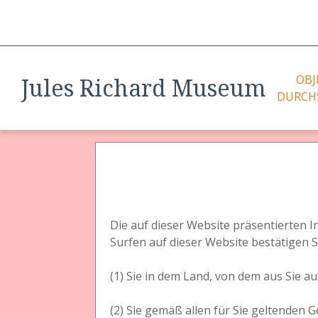
OBJ
Jules Richard Museum
DURCH
Homm
Home
>
Willkommen
>
Geschichte der Stereoskopie
>
S
Foto
Darst
Stereoaufn
Ster
Die auf dieser Website präsentierten 
Ster
Surfen auf dieser Website bestätigen S
Dars
Liste
(1) Sie in dem Land, von dem aus Sie auf
Stereokameras werden seit etwa 1855 produziert, sie w
(2) Sie gemäß allen für Sie geltenden G
und zu justieren, Die ersten Stereokameras waren noch